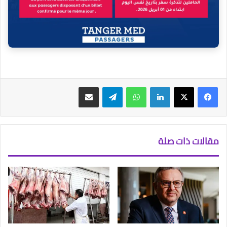
فيسبوك
‫X
لينكدإن
واتساب
تيلقرام
مشاركة عبر البريد
مقالات ذات صلة