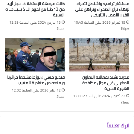
مستشار ترامب: واشنطن تتحرك
كانت موجهة للإستهلاك.. حجز أزيد
لإنهاء نزاع الصحراء وتراهن على
من 13 طنا من لحوم الــ ذ بــيــ حــ ة
القرار الأممي التاريخي
السرية
15 فبراير 2026 على الساعة 10:43
13 مارس 2024 على الساعة 12:39
صباحًا
مساءً
مدريد تشيد بفعالية التعاون
فيديو مسيء يورّط مشجعا جزائريا
المغربي في مجال مكافحة
ويمنعه من مغادرة المغرب
الهجرة السرية
12 يناير 2026 على الساعة 12:02
22 أكتوبر 2024 على الساعة 12:00
مساءً
مساءً
اترك تعليقاً