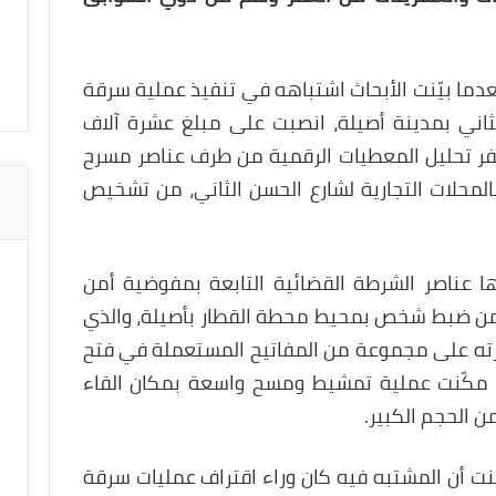
عدما بيّنت الأبحاث اشتباهه في تنفيذ عملية سرقة
اني بمدينة أصيلة، انصبت على مبلغ عشرة آلاف
فر تحليل المعطيات الرقمية من طرف عناصر مسرح
المحلات التجارية لشارع الحسن الثاني، من تشخيص
ها عناصر الشرطة القضائية التابعة بمفوضية أمن
24 الشهر الجاري من ضبط شخص بمحيط محطة القطار بأصيلة، والذي
حوزته على مجموعة من المفاتيح المستعملة في فتح
ا مكّنت عملية تمشيط ومسح واسعة بمكان القاء
 الحجم الكبير.
يّنت أن المشتبه فيه كان وراء اقتراف عمليات سرقة