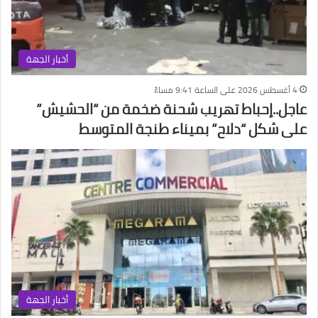
أخبار الجهة
4 أغسطس 2026 على الساعة 9:41 مساءً
عاجل..إحباط تهريب شحنة ضخمة من “الحشيش”
على شكل “دلاح” بميناء طنجة المتوسط
أخبار الجهة