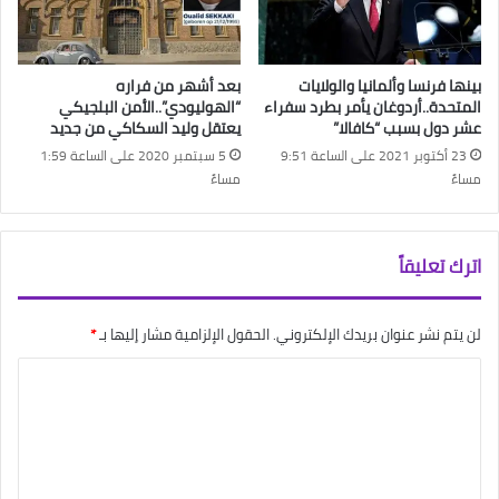
بينها فرنسا وألمانيا والولايات
بعد أشهر من فراره
المتحدة..أردوغان يأمر بطرد سفراء
“الهوليودي”..الأمن البلجيكي
عشر دول بسبب “كافالا”
يعتقل وليد السكاكي من جديد
23 أكتوبر 2021 على الساعة 9:51
5 سبتمبر 2020 على الساعة 1:59
مساءً
مساءً
اترك تعليقاً
لن يتم نشر عنوان بريدك الإلكتروني.
الحقول الإلزامية مشار إليها بـ
*
ا
ل
ت
ع