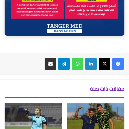
فيسبوك
‫X
لينكدإن
واتساب
تيلقرام
مشاركة عبر البريد
مقالات ذات صلة