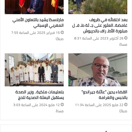
بعد اختفائه في ظروف
مارلاسكا يشيد بالتعاون الأمني
غامضة..العثور على جـ ثة طـ فـ ل
المغربي الإسباني
مبتورة الأطـ راف بالدريوش
15 فبراير 2025 على الساعة 7:55
26 أكتوبر 2023 على الساعة 8:31
صباحًا
مساءً
القضاء يدين “عائلة جيراندو”
بتعليمات ملكية.. وزير الصحة
بالحبس والغرامة
يستقبل البعثة الصحية للحج
22 مايو 2025 على الساعة 11:34
12 مايو 2024 على الساعة 3:03
صباحًا
مساءً