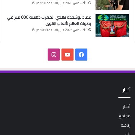
9 أغسطس 2026 على الساعة 11:02 صباحًا
عماد بوشجدة يهدي المغرب ذهبية 800 متر في
بطولة العالم لألعاب القوى
9 أغسطس 2026 على الساعة 10:53 صباحًا
فيسبوك
‫YouTube
انستقرام
أخبار
أخبار
مجتمع
رياضة
رأي