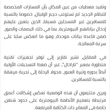
وتفيد معطيات من عين المكان بأن المسارات المخصصة
للنظام الجديد لم تستوعب حجم الإقبال، خصوصا بالنسبة
للمسافرين غير المسجلين مسبقا، الذين يتعين عليهم
إدخال بياناتهم البيومترية، بما في ذلك البصمات والصور،
ضمن قاعدة بيانات موحدة، وهو ما انعكس سلبا على
سرعة المعالجة.
في المقابل، تشير تقارير إلى توفر تجهيزات تقنية
متطورة بمعبر “تاراخال”، غير أن ضغط التسجيلات الأولية
أبطأ بدوره وتيرة العبور، محولا الرحلة إلى تجربة مرهقة
بالنسبة للمسافرين.
ويرى متتبعون أن هذه الوضعية تعكس إشكالات أعمق
مرتبطة بتعميم الأنظمة البيومترية على حدود شنغن،
خاصة في المعابر ذات الكثافة المرتفعة.