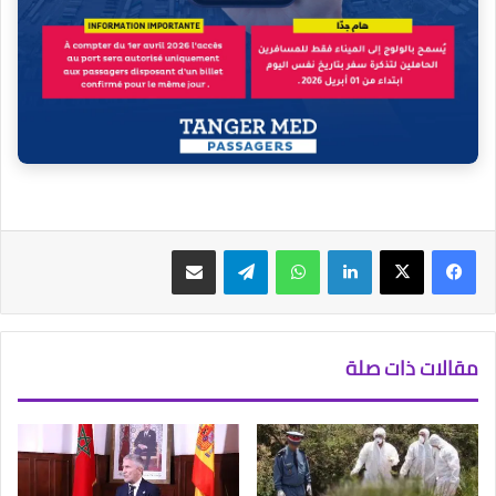
فيسبوك
‫X
لينكدإن
واتساب
تيلقرام
مشاركة عبر البريد
مقالات ذات صلة