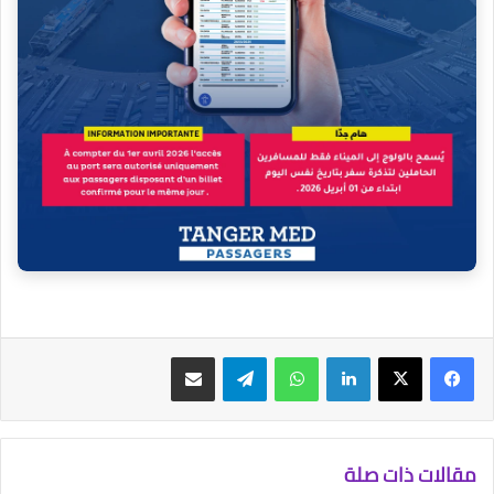
فيسبوك
‫X
لينكدإن
واتساب
تيلقرام
مشاركة عبر البريد
مقالات ذات صلة