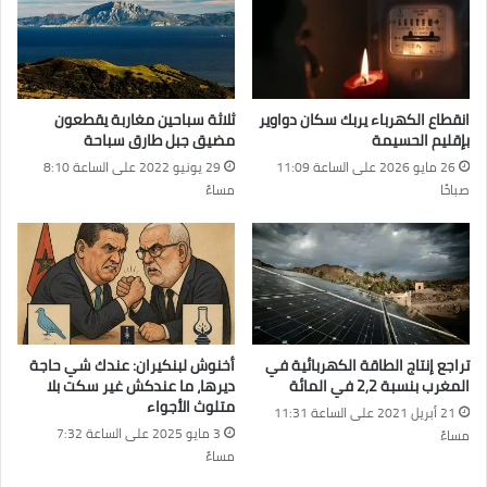
انقطاع الكهرباء يربك سكان دواوير
ثلاثة سباحين مغاربة يقطعون
بإقليم الحسيمة
مضيق جبل طارق سباحة
26 مايو 2026 على الساعة 11:09
29 يونيو 2022 على الساعة 8:10
صباحًا
مساءً
تراجع إنتاج الطاقة الكهربائية في
أخنوش لبنكيران: عندك شي حاجة
المغرب بنسبة 2,2 في المائة
ديرها، ما عندكش غير سكت بلا
متلوث الأجواء
21 أبريل 2021 على الساعة 11:31
3 مايو 2025 على الساعة 7:32
مساءً
مساءً