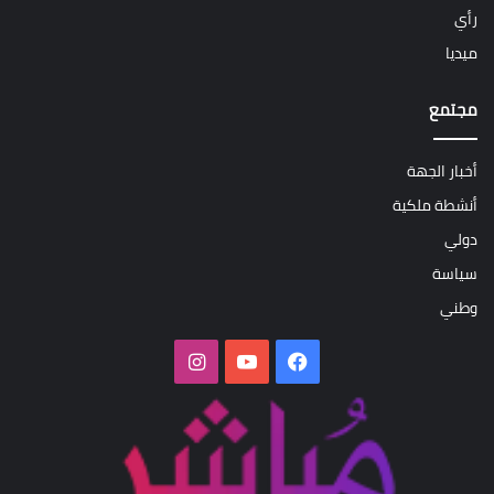
رأي
ميديا
مجتمع
أخبار الجهة
أنشطة ملكية
دولي
سياسة
وطني
فيسبوك
‫YouTube
انستقرام