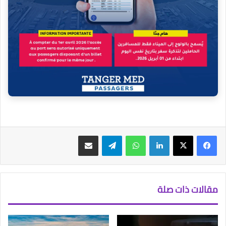
فيسبوك
‫X
لينكدإن
واتساب
تيلقرام
مشاركة عبر البريد
مقالات ذات صلة