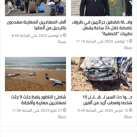
وفـ ـاة ضابطين جزائريين في ظروف
آلاف المهاجرين المغاربة مهددون
غامضة خلال 24 ساعة يشعل
بالترحيل من ألمانيا
نظريات “التصفية”
4 نوفمبر 2023 على الساعة 6:40
1 نوفمبر 2025 على الساعة 11:15
مساءً
صباحًا
حـ ـوا دث السير تـ ـقـ ـتـ.ل 15
شاطئ الناظور يلفظ جثث 9 جثث
شخصا وتعطب أزيد من ألفين
لمهاجرين مغاربة وأفارقة
12 مارس 2025 على الساعة 5:45
27 مايو 2023 على الساعة 11:06
صباحًا
صباحًا