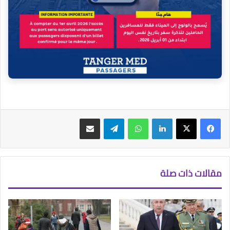
فيسبوك
‫X
لينكدإن
واتساب
تيلقرام
مشاركة عبر البريد
مقالات ذات صلة