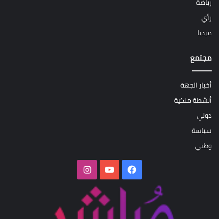
رياضة
رأي
ميديا
مجتمع
أخبار الجهة
أنشطة ملكية
دولي
سياسة
وطني
فيسبوك
‫YouTube
انستقرام