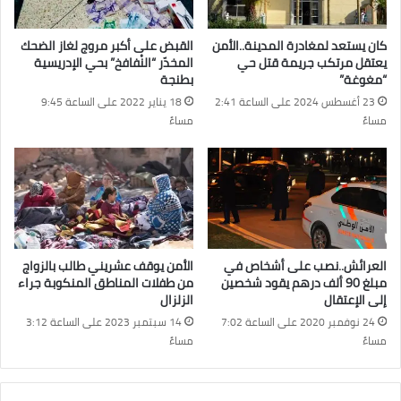
كان يستعد لمغادرة المدينة..الأمن
القبض على أكبر مروج لغاز الضحك
يعتقل مرتكب جريمة قتل حي
المخدّر “النْفافخ” بحي الإدريسية
“مغوغة”
بطنجة
23 أغسطس 2024 على الساعة 2:41
18 يناير 2022 على الساعة 9:45
مساءً
مساءً
العرائش..نصب على أشخاص في
الأمن يوقف عشريني طالب بالزواج
مبلغ 90 ألف درهم يقود شخصين
من طفلات المناطق المنكوبة جراء
إلى الإعتقال
الزلزال
24 نوفمبر 2020 على الساعة 7:02
14 سبتمبر 2023 على الساعة 3:12
مساءً
مساءً