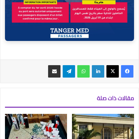
فيسبوك
‫X
لينكدإن
واتساب
تيلقرام
مشاركة عبر البريد
مقالات ذات صلة