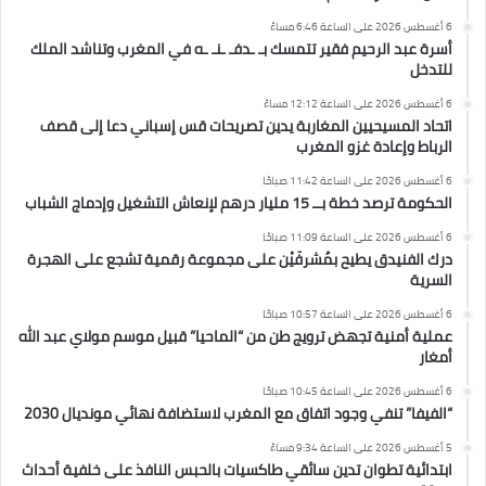
6 أغسطس 2026 على الساعة 6:46 مساءً
أسرة عبد الرحيم فقير تتمسك بـ ـدفـ ـنـ ـه في المغرب وتناشد الملك
للتدخل
6 أغسطس 2026 على الساعة 12:12 مساءً
اتحاد المسيحيين المغاربة يدين تصريحات قس إسباني دعا إلى قصف
الرباط وإعادة غزو المغرب
6 أغسطس 2026 على الساعة 11:42 صباحًا
الحكومة ترصد خطة بــ 15 مليار درهم لإنعاش التشغيل وإدماج الشباب
6 أغسطس 2026 على الساعة 11:09 صباحًا
درك الفنيدق يطيح بمُشرفَيْن على مجموعة رقمية تشجع على الهجرة
السرية
6 أغسطس 2026 على الساعة 10:57 صباحًا
عملية أمنية تجهض ترويج طن من “الماحيا” قبيل موسم مولاي عبد الله
أمغار
6 أغسطس 2026 على الساعة 10:45 صباحًا
“الفيفا” تنفي وجود اتفاق مع المغرب لاستضافة نهائي مونديال 2030
5 أغسطس 2026 على الساعة 9:34 مساءً
ابتدائية تطوان تدين سائقي طاكسيات بالحبس النافذ على خلفية أحداث