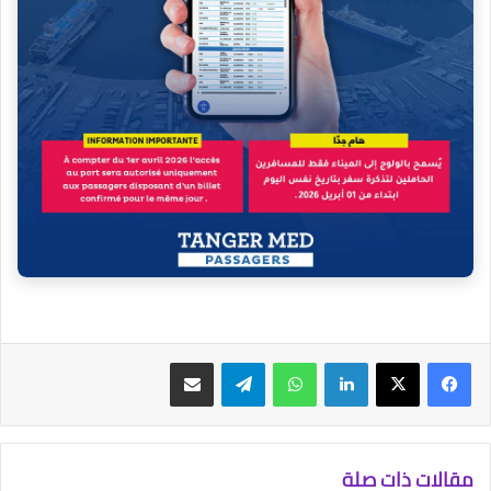
فيسبوك
‫X
لينكدإن
واتساب
تيلقرام
مشاركة عبر البريد
مقالات ذات صلة