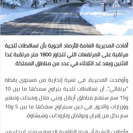
أفادت المديرية العامة للأرصاد الجوية بأن تساقطات ثلجية
مرتقبة على المرتفعات التي تتجاوز 1800 متر مرتقبة غدا
الاثنين وبعد غد الثلاثاء في عدد من مناطق المملكة
.
وأوضحت المديرية، في نشرة إنذارية من مستوى يقظة
“برتقالي”، أن تساقطات ثلجية يتراوح سمكها ما بين 10
و15 سم ستهم مناطق أزيلال وبني ملال وميدلت وتنغير
وورزازات والحوز، في حين سيتراوح سمكها ما بين 5 و10
سم بكل من إفران وبولمان وتارودانت وشيشاوة.
وأضافت النشرة أن هذه الظاهرة الجوية ستمتد ابتداء من