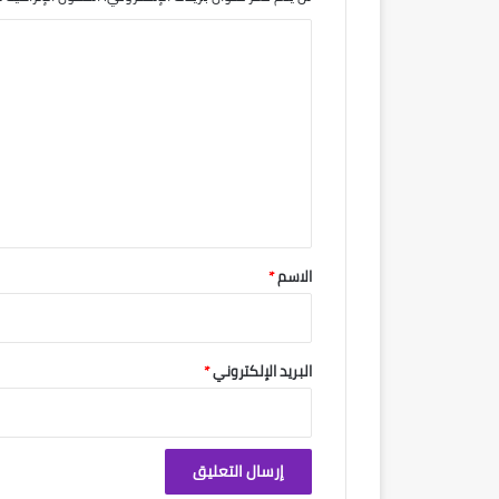
ا
ل
ت
ع
ل
ي
ق
*
الاسم
*
البريد الإلكتروني
*