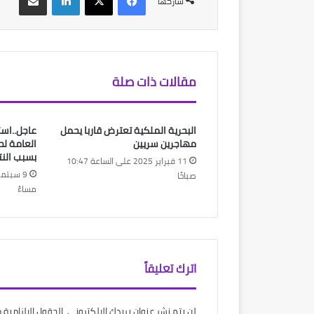
شاركها
مقالات ذات صلة
البحرية الملكية تعترض قاربا يحمل
عاجل..است
مهاجرين سريين
العامة لح
بسبب النتا
11 فبراير 2025 على الساعة 10:47
صباحًا
مساءً
اترك تعليقاً
لن يتم نشر عنوان بريدك الإلكتروني.
الحقول الإلزامية م