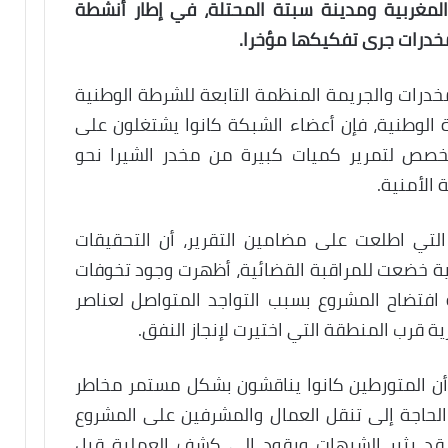
المغربية ومدينة سبتة المحتلة، في إطار أنشطة
خدرات جرى تفكيكها مؤخرا.
درات والجريمة المنظمة التابعة للشرطة الوطنية
 الوطنية، فإن أعضاء الشبكة كانوا يشتغلون على
صص لتمرير كميات كبيرة من مخدر الشيرا نحو
 الأمنية.
دت صحيفة “El Faro de Ceuta”، التي اطلعت على مضامين التقرير، أن التحقيقات
ة خضعت للمراقبة القضائية، أظهرت وجود تخوفات
افتضاح المشروع بسبب التواجد المتواصل لعناصر
ة قرب المنطقة التي اختيرت لإنجاز النفق.
أن المتورطين كانوا يناقشون بشكل مستمر مخاطر
لحاجة إلى تنقل العمال والمشرفين على المشروع
 قد يثير الشبهات ويقود إلى كشف العملية قبل