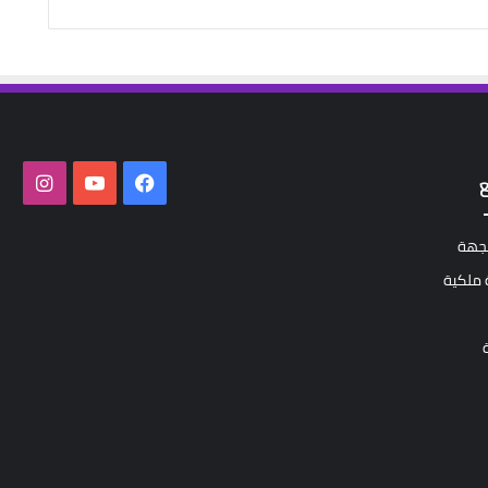
فيسبوك
‫YouTube
انستق
لجهة
ملكية