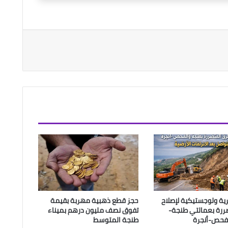
ية ولوجستيكية لإصلاح
حجز قطع ذهبية مهربة بقيمة
رة بعمالتي طنجة-
تفوق نصف مليون درهم بميناء
لفحص-أنجرة
طنجة المتوسط