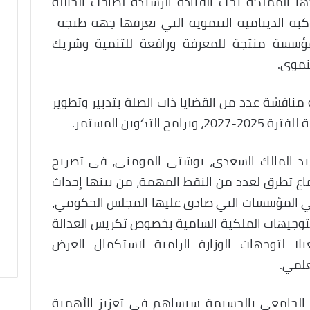
ا المملكة تحت القيادة الرشيدة لصاحب الجلالة
بة الدينامية التنموية التي تعرفها جهة طنجة-
مؤسسة منتجة للمعرفة ورافعة للتنمية وشريك
نموي.
اقشة عدد من القضايا ذات الصلة بتدبير وتطوير
تكوين المستمر.
بد المالك السعدي، بوشتى المومني، في تصريح
جتماع تطرق لعدد من النقط المهمة، من بينها إحداث
باقي المؤسسات التي صادق عليها المجلس الحكومي،
للتوجيهات الملكية السامية بخصوص تكريس العدالة
يلا لتوجهات الوزارة الرامية لاستكمال العرض
علمي.
 الجامعي بالحسيمة سيساهم في تعزيز الأهمية