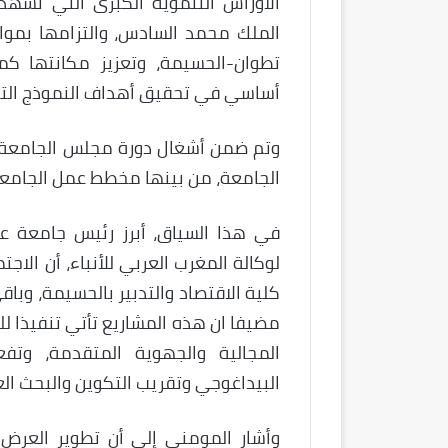
الأوراش التنموية الكبرى التي تشهده
الملك محمد السادس، والتزامها بمواك
تطوان-الحسيمة، وتعزیز مكانتها ك
أساسي في تحقيق أهداف النموذج الت
وتم ضمن أشغال دورة مجلس الجامعة من
الجامعة، من بينها مخطط عمل الجامعة للفترة 2025-2027، وبرامج ال
في هذا السياق، أبرز رئيس جامعة ع
لوكالة المغرب العربي للأنباء، أن الا
كلية الاقتصاد والتدبير بالحسيمة، و
مضيفا ان هذه المشاريع تأتي تنفيذا 
المجالية والجهوية المتقدمة، وتفع
البيداغوجي وتقريب التكوين والبحث ال
وأشار المومني إلى أن تطوير العرض