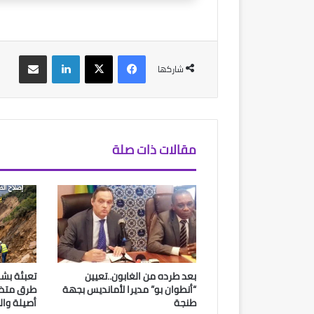
فيسبوك
‫X
لينكدإن
مشاركة عبر البريد
شاركها
مقالات ذات صلة
بعد طرده من الغابون..تعيين
تعبئة بشر
“أنطوان بو” مديرا لأمانديس بجهة
طرق متضر
طنجة
أصيلة وا