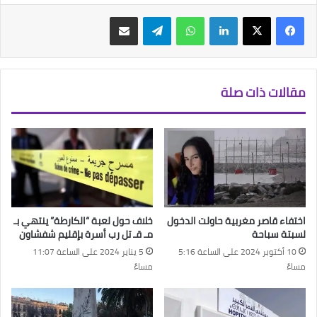
فيسبوك
‫X
لينكدإن
واتساب
تيلقرام
مشاركة عبر البريد
مقالات ذات صلة
اختفاء قاصر مغربية حاولت الدخول
خلاف حول لعبة “الكارطة” ينتهي بـ
لسبتة سباحة
مـ قـ تل رب أسرة بإقليم شفشاون
10 أكتوبر 2024 على الساعة 5:16
5 يناير 2024 على الساعة 11:07
مساءً
مساءً