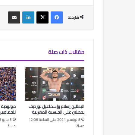
فيسبوك
‫X
لينكدإن
مشاركة عبر البريد
شاركها
مقالات ذات صلة
البطلين إسلام وإسماعيل نورديف
يحصلان على الجنسية المغربية
للجماهير 
8 نوفمبر 2024 على الساعة 12:06
مساءً
مساءً