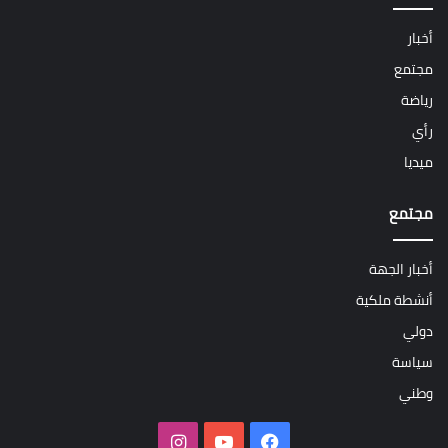
أخبار
مجتمع
رياضة
رأي
ميديا
مجتمع
أخبار الجهة
أنشطة ملكية
دولي
سياسة
وطني
فيسبوك
‫YouTube
انستقرام