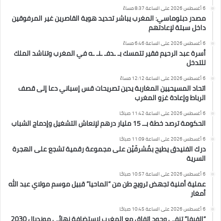
6 أغسطس 2026 على الساعة 8:37 مساءً
مصدر دبلوماسي: المغرب يباشر تحديد هوية القاصرين غير المرفوقين
داخل سبتة لإعادتهم
6 أغسطس 2026 على الساعة 6:46 مساءً
أسرة عبد الرحيم فقير تتمسك بـ ـدفـ ـنـ ـه في المغرب وتناشد الملك
للتدخل
6 أغسطس 2026 على الساعة 12:12 مساءً
اتحاد المسيحيين المغاربة يدين تصريحات قس إسباني دعا إلى قصف
الرباط وإعادة غزو المغرب
6 أغسطس 2026 على الساعة 11:42 صباحًا
الحكومة ترصد خطة بــ 15 مليار درهم لإنعاش التشغيل وإدماج الشباب
6 أغسطس 2026 على الساعة 11:09 صباحًا
درك الفنيدق يطيح بمُشرفَيْن على مجموعة رقمية تشجع على الهجرة
السرية
6 أغسطس 2026 على الساعة 10:57 صباحًا
عملية أمنية تجهض ترويج طن من “الماحيا” قبيل موسم مولاي عبد الله
أمغار
6 أغسطس 2026 على الساعة 10:45 صباحًا
“الفيفا” تنفي وجود اتفاق مع المغرب لاستضافة نهائي مونديال 2030