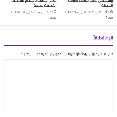
والمختلين عقليا يغضب ساكنة
نظام الحماية بالفيديو بالمدينة
المدينة
القديمة بطنجة
1 أغسطس 2021 على الساعة 1:39
27 فبراير 2024 على الساعة 3:01
مساءً
صباحًا
اترك تعليقاً
لن يتم نشر عنوان بريدك الإلكتروني.
الحقول الإلزامية مشار إليها بـ
*
ا
ل
ت
ع
ل
ي
ق