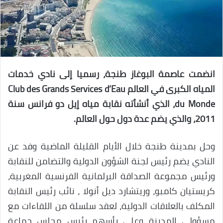
انضمت عاصمة البوغاز طنجة، رسميا إلى نادي خدمات
المياه الكبرى في العالم Club des Grands Services d’Eau
du Monde، الذي أنشأته نقابة مياه إيل دو فرانس سنة
2011، والذي يضم عدة دول حول العالم.
وحل بمدينة طنجة خلال الأيام القليلة الماضية وفد عن
النادي يضم رئيس لجنة الشؤون الدولية والتضامن للنقابة
ورئيس مجموعة الصداقة البرلمانية الفرنسية المغربية،
كريستيان كامبو، وريتشارد ديل أنولا ، نائب رئيس النقابة
المكلف بالعلاقات الدولية، لعقد سلسلة من اللقاءات مع
مسؤولي المدينة وعلى رأسهم رئيس مجلس جماعة