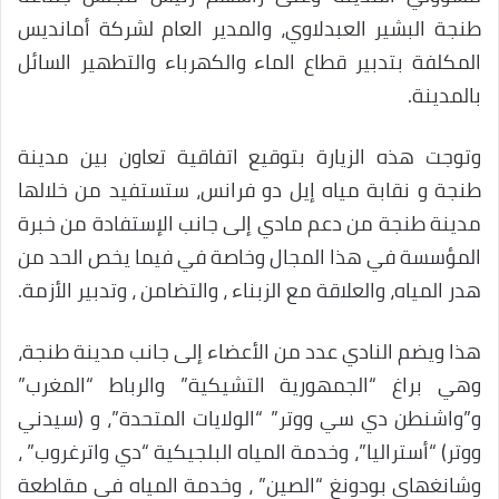
طنجة البشير العبدلاوي، والمدير العام لشركة أمانديس
المكلفة بتدبير قطاع الماء والكهرباء والتطهير السائل
بالمدينة.
وتوجت هذه الزيارة بتوقيع اتفاقية تعاون بين مدينة
طنجة و نقابة مياه إيل دو فرانس، ستستفيد من خلالها
مدينة طنجة من دعم مادي إلى جانب الإستفادة من خبرة
المؤسسة في هذا المجال وخاصة في فيما يخص الحد من
هدر المياه، والعلاقة مع الزبناء ، والتضامن ، وتدبير الأزمة.
هذا ويضم النادي عدد من الأعضاء إلى جانب مدينة طنجة،
وهي براغ “الجمهورية التشيكية” والرباط “المغرب”
و”واشنطن دي سي ووتر” “الولايات المتحدة”، و (سيدني
ووتر) “أستراليا”، وخدمة المياه البلجيكية “دي واترغروب” ،
وشانغهاي بودونغ “الصين” ، وخدمة المياه في مقاطعة