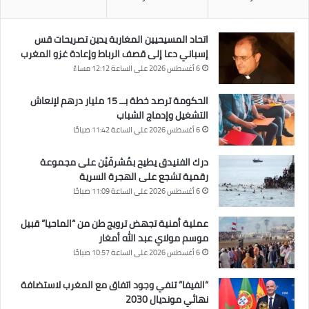
اتحاد المسيحيين المغاربة يدين تصريحات قس
إسباني دعا إلى قصف الرباط وإعادة غزو المغرب
6 أغسطس 2026 على الساعة 12:12 مساءً
الحكومة ترصد خطة بــ 15 مليار درهم لإنعاش
التشغيل وإدماج الشباب
6 أغسطس 2026 على الساعة 11:42 صباحًا
درك الفنيدق يطيح بمُشرفَيْن على مجموعة
رقمية تشجع على الهجرة السرية
6 أغسطس 2026 على الساعة 11:09 صباحًا
عملية أمنية تجهض ترويج طن من “الماحيا” قبيل
موسم مولاي عبد الله أمغار
6 أغسطس 2026 على الساعة 10:57 صباحًا
“الفيفا” تنفي وجود اتفاق مع المغرب لاستضافة
نهائي مونديال 2030