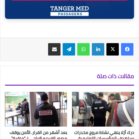
فيسبوك
‫X
لينكدإن
واتساب
تيلقرام
مشاركة عبر البريد
مقالات ذات صلة
درك أزلا ينهي نشاط مروج مخدرات
بعد أشهر من الفرار..الأمن يوقف
يستهدف المؤسسات التعليمية
مصور الفيديو الإباحي ل”منقبة”