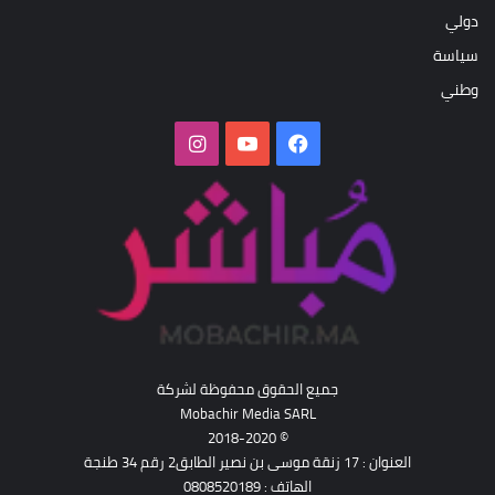
دولي
سياسة
وطني
فيسبوك
‫YouTube
انستقرام
جميع الحقوق محفوظة لشركة
Mobachir Media SARL
© 2018-2020
العنوان : 17 زنقة موسى بن نصير الطابق2 رقم 34 طنجة
الهاتف : 0808520189