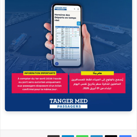
فيسبوك
‫X
لينكدإن
واتساب
تيلقرام
مشاركة عبر البريد