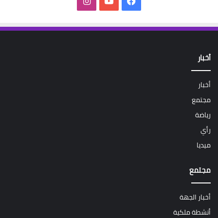
فيسبوك
‫YouTube
انستقرام
أخبار
أخبار
مجتمع
رياضة
رأي
ميديا
مجتمع
أخبار الجهة
أنشطة ملكية