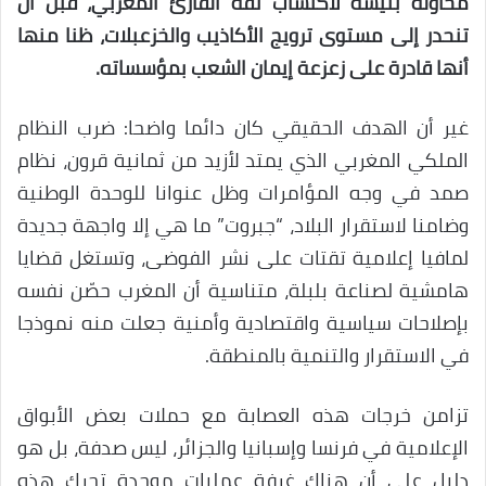
محاولة بئيسة لاكتساب ثقة القارئ المغربي، قبل أن
تنحدر إلى مستوى ترويج الأكاذيب والخزعبلات، ظنا منها
أنها قادرة على زعزعة إيمان الشعب بمؤسساته.
غير أن الهدف الحقيقي كان دائما واضحا: ضرب النظام
الملكي المغربي الذي يمتد لأزيد من ثمانية قرون، نظام
صمد في وجه المؤامرات وظل عنوانا للوحدة الوطنية
وضامنا لاستقرار البلاد، “جبروت” ما هي إلا واجهة جديدة
لمافيا إعلامية تقتات على نشر الفوضى، وتستغل قضايا
هامشية لصناعة بلبلة، متناسية أن المغرب حصّن نفسه
بإصلاحات سياسية واقتصادية وأمنية جعلت منه نموذجا
في الاستقرار والتنمية بالمنطقة.
تزامن خرجات هذه العصابة مع حملات بعض الأبواق
الإعلامية في فرنسا وإسبانيا والجزائر، ليس صدفة، بل هو
دليل على أن هناك غرفة عمليات موحدة تحرك هذه