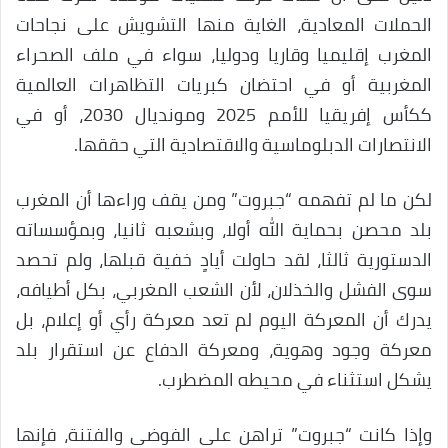
الحملات المعادية، الغاية منها التشويش على نجاحات
المغرب إقليميا وقاريا ودوليا، سواء في ملف الصحراء
المغربية أو في احتضان كبريات التظاهرات العالمية
ككأس إفريقيا للأمم 2025 ومونديال 2030، أو في
الانتصارات الدبلوماسية والاقتصادية التي حققها.
لكن ما لم تفهمه “جبروت” ومن يقف وراءها أن المغرب
بلد محصن بحماية الله أولا، وبشعبه ثانيا، وبمؤسساته
الدستورية ثالثا، لقد حاولت أيادٍ خفية قبلها، ولم تحصد
سوى الفشل والخذلان، لأن الشعب المغربي، بكل أطيافه،
يدرك أن المعركة اليوم لم تعد معركة رأي أو إعلام، بل
معركة وجود وهوية، ومعركة الدفاع عن استقرار بلد
يشكل استثناء في محيطه المضطرب.
وإذا كانت “جبروت” تراهن على الفوضى والفتنة، فإنها