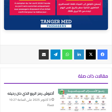
فيسبوك
‫X
لينكدإن
واتساب
تيلقرام
مشاركة عبر البريد
مقالات ذات صلة
أخنوش..رمز الريع الذي حان رحيله
3 أكتوبر 2025 على الساعة 10:27
مساءً