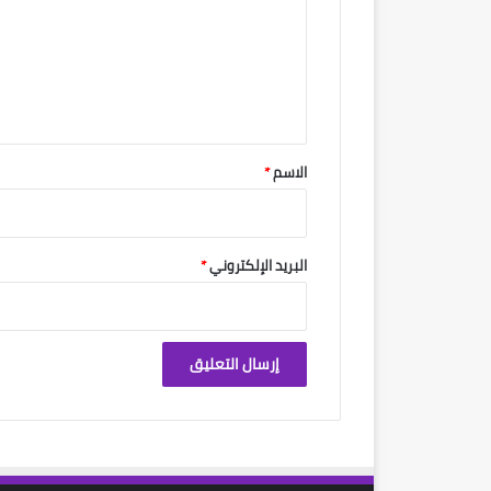
ت
ع
ل
ي
ق
*
الاسم
*
البريد الإلكتروني
*