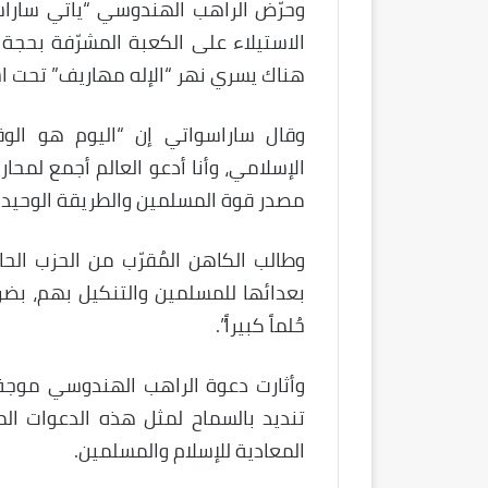
وحرّض الراهب الهندوسي “ياتي ساراس
الاستيلاء على الكعبة المشرّفة بحجة
هناك يسري نهر “الإله مهاريف” تحت اس
وقال ساراسواتي إن “اليوم هو الوق
الإسلامي، وأنا أدعو العالم أجمع لمحار
مصدر قوة المسلمين والطريقة الوحيدة 
وطالب الكاهن المُقرّب من الحزب الح
بعدائها للمسلمين والتنكيل بهم، بضرور
حُلماً كبيراً”.
وأثارت دعوة الراهب الهندوسي موجة
تنديد بالسماح لمثل هذه الدعوات الم
المعادية للإسلام والمسلمين.