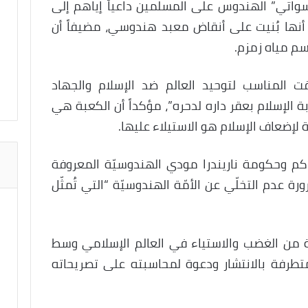
واتي” الهندوس على المسلمين داعياً إياهم إلى
 أنها بُنيت على أنقاض معبد هندوسي، مضيفاً أن
م مياه زمزم.
ت المناسب لتوحيد العالم ضد الإسلام والجهاد
بة الإسلام بعقر داره لدحره”، مؤكداً أن الكعبة هي
لإضعاف الإسلام هو الاستيلاء عليها.
اكم وحكومة ناريندرا مودي الهندوسيّة المعروفة
ة عدم التخلّي عن الأمّة الهندوسيّة “التي تُمثّل
 من الغضب والاستياء في العالم الإسلامي وسط
تطرفة بالانتشار ودعوة لمحاسبته على تصريحاته