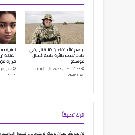
بينهم قائد “فاغنر”..10 قتلى في
توقيف مت
حادث تحطم طائرة خاصة شمال
الفنانة “
موسكو
فراره من
23 أغسطس 2023 على الساعة
6:40 مساءً
مساءً
اترك تعليقاً
لن يتم نشر عنوان بريدك الإلكتروني.
الحقول الإلزامية م