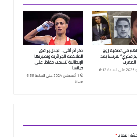
هم في تصفية زوج
ذكر أم أنثى.. الجدل يرافق
ريم فكري” بفرنسا بعد
الملاكمة الجزائرية ونظيرتها
 المغرب
الإيطالية تنسحب حفاظا على
حياتها
10 يونيو 2025 على الساعة 6:12
1 أغسطس 2024 على الساعة 6:56
مساءً
شار إليها بـ
*