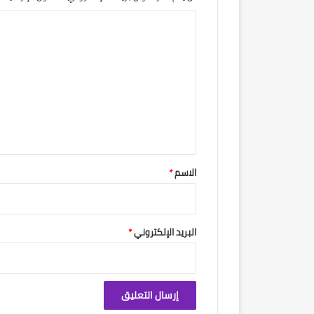
ا
ل
ت
ع
ل
ي
ق
*
الاسم
*
البريد الإلكتروني
*