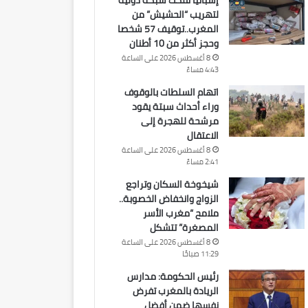
إسبانيا تفكك شبكة دولية
لتهريب “الحشيش” من
المغرب..توقيف 57 شخصا
وحجز أكثر من 10 أطنان
8 أغسطس 2026 على الساعة
4:43 مساءً
اتهام السلطات بالوقوف
وراء أحداث سبتة يقود
مرشحة للهجرة إلى
الاعتقال
8 أغسطس 2026 على الساعة
2:41 مساءً
شيخوخة السكان وتراجع
الزواج وانخفاض الخصوبة..
ملامح “مغرب الأسر
المصغرة” تتشكل
8 أغسطس 2026 على الساعة
11:29 صباحًا
رئيس الحكومة: مدارس
الريادة بالمغرب تفرض
نفسها ضمن أفضل