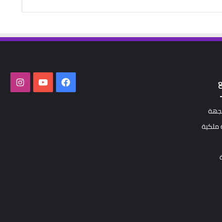
فيسبوك
‫YouTube
انستق
لجهة
ملكية