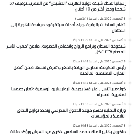
إسبانيا تفكك شبكة دولية لتهريب “الحشيش” من المغرب..توقيف 57
شخصا وحجز أكثر من 10 أطنان
8 أغسطس 2026 على الساعة 2:41 مساءً
اتهام السلطات بالوقوف وراء أحداث سبتة يقود مرشحة للهجرة إلى
الاعتقال
8 أغسطس 2026 على الساعة 11:29 صباحًا
شيخوخة السكان وتراجع الزواج وانخفاض الخصوبة.. ملامح “مغرب الأسر
المصغرة” تتشكل
8 أغسطس 2026 على الساعة 11:19 صباحًا
رئيس الحكومة: مدارس الريادة بالمغرب تفرض نفسها ضمن أفضل
التجارب التعليمية العالمية
8 أغسطس 2026 على الساعة 11:12 صباحًا
كولومبيا تنهي اعترافها بجبهة البوليساريو الوهمية وتعلن دعمها
لمغربية الصحراء
8 أغسطس 2026 على الساعة 11:03 صباحًا
وزارة التعليم تحسم موعد الدخول المدرسي وتحدد تواريخ التحاق
التلاميذ بالمؤسسات
8 أغسطس 2026 على الساعة 10:58 صباحًا
ماكرون يهنئ الملك محمد السادس بذكرى عيد العرش ويؤكد متانة