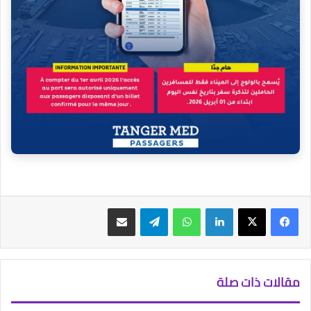
فيسبوك
‫X
لينكدإن
واتساب
تيلقرام
مشاركة عبر البريد
مقالات ذات صلة