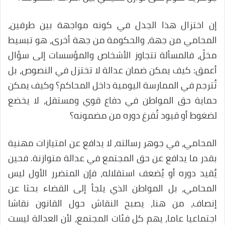
إن اختزال هذا الجدل في كونه مواجهة بين طرفين،
المحامي من جهة، والحكومة من جهة أخرى، هو تبسيط
مخلّ، فالمسألة تتجاوز الأشخاص والمؤسسات إلى سؤال
أعمق: كيف يمكن ضمان عدالة لا تختزل في النصوص، بل
تُترجم في الممارسة اليومية داخل المحاكم؟ وكيف يمكن
حماية حق المواطن في دفاع قوي ومستقل، لا يخضع
لضغوط أو قيود تُفرغ دوره من مضمونه؟
المحامي، في جوهر رسالته، لا يدافع عن امتيازات مهنية
بقدر ما يدافع عن حق المجتمع في عدالة متوازنة. فحين
يُقيد دوره أو يُضعف استقلاله، فإن المتضرر الأول ليس
المحامي، بل المواطن الذي يلجأ إلى القضاء بحثا عن
إنصاف، من هنا، يصبح النقاش حول القانون نقاشا
اجتماعيا عاما، يهم كل فئات المجتمع، لأن العدالة ليست