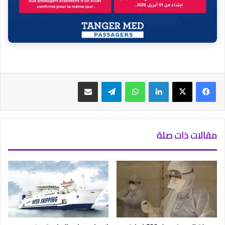
فيسبوك
‫X
لينكدإن
واتساب
تيلقرام
مشاركة عبر البريد
مقالات ذات صلة