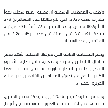
وأظهرت المعطيات الرسمية أن عملية العبور سجلت نمواً
مقارنة بسنة 2025، التي بلغ خلالها عدد المسافرين 278
ألفاً و802 شخص، وعدد المركبات 72 ألفاً و791 مركبة،
بزيادة بلغت 3.6 في المائة في عدد الركاب و3.2 في
المائة في عدد السيارات.
ورغم الانسيابية العامة التي تعرفها العملية، شهد معبر
تاراخال الرابط بين سبتة والمغرب، خلال نهاية الأسبوع
الماضي، طوابير انتظار تجاوزت ساعتين، نتيجة الضغط
الكبير الناجم عن تدفق المسافرين القادمين عبر ميناء
الجزيرة الخضراء.
وتستمر عملية “مرحبا 2026” إلى غاية 15 شتنبر المقبل،
باعتبارها من أكبر عمليات العبور الموسمية في أوروبا،