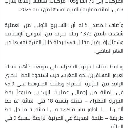
المركبات إلى 75 ألفا و105 مركبات، مسجلا ارتفاعا يقارب
3 في المائة مقارنة بالفترة نفسها من سنة 2025.
وأضاف المصدر ذاته أن الأسابيع الأولى من العملية
شهدت تأمين 1372 رحلة بحرية بين الموانئ الإسبانية
وشمال إفريقيا، مقابل 1441 رحلة خلال الفترة نفسها من
العام الماضي.
وحافظ ميناء الجزيرة الخضراء على موقعه كأهم نقطة
لعبور المسافرين نحو المغرب، حيث استحوذ الخط البحري
الرابط بين الجزيرة الخضراء وطنجة المتوسط على 45.9
في المائة من إجمالي عمليات الإركاب، متبوعاً بخط
الجزيرة الخضراء – سبتة بنسبة 18 في المائة، ثم خط
ألميريا – الناظور بنسبة 12.9 في المائة، فيما حل خط
طريفة – طنجة المدينة في المرتبة الرابعة بنسبة 9 في
المائة.