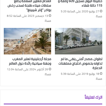
حصيلة اليوم..تسجيل 609 إصابة و
انعدام معايير السلامة يدفع
115 حالة شفاء
سلطات ميناء طنجة لسحب رخص
بواخر “إنتر شيبينغ”
27 يوليو 2020 على الساعة 5:20
13 ديسمبر 2023 على الساعة 8:52
مساءً
مساءً
تطوان..مصدر أمني ينفي ما تم
مجلة أرجنتينية تعتبر المغرب
تداوله بخصوص احتجاج ممتهنات
وجهة سياحية رائدة حول العالم
الدعارة
26 أكتوبر 2024 على الساعة 12:04
18 يوليو 2019 على الساعة 5:39
مساءً
مساءً
اترك تعليقاً