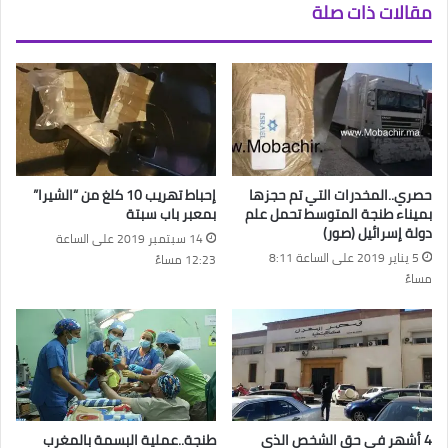
مقالات ذات صلة
حصري..المخدرات التي تم حجزها
إحباط تهريب 10 كلغ من “الشيرا”
بميناء طنجة المتوسط تحمل علم
بمعبر باب سبتة
دولة إسرائيل (صور)
14 سبتمبر 2019 على الساعة
5 يناير 2019 على الساعة 8:11
12:23 مساءً
مساءً
4 أشهر في حق الشخص الذي
طنجة..عملية البسمة بالمغرب