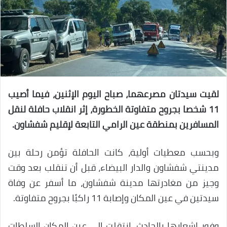
لقيت سيدتان مصرعهما، صباح اليوم الإثنين، فيما أصيب
11 شخصا بجروح متفاوتة الخطورة، إثر انقلاب حافلة لنقل
المسافرين بمنطقة عين الرامي التابعة لإقليم شفشاون.
وبحسب معطيات أولية، كانت الحافلة تؤمن رحلة بين
مدينتي شفشاون والدار البيضاء، قبل أن تنقلب بعد وقت
وجيز من مغادرتها مدينة شفشاون، ما أسفر عن وفاة
سيدتين في عين المكان وإصابة 11 راكبًا بجروح متفاوتة.
وفور إشعارها بالحادث، انتقلت إلى عين المكان السلطات