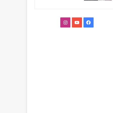
فيسبوك
‫YouTube
انستقرام