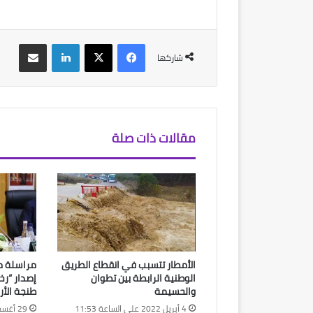
فيسبوك
‫X
لينكدإن
مشاركة عبر البريد
شاركها
مقالات ذات صلة
الأمطار تتسبب في انقطاع الطريق
مراسلة م
الوطنية الرابطة بين تطوان
إصدار “رخ
والحسيمة
طنجة الأر
4 أبريل 2022 على الساعة 11:53