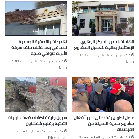
اتهامات لمدير المركز الجهوي
تهديدات بالتصفية الجسدية
للإستثمار بطنجة بتعطيل المشاريع
لصحافي بعد كشف ملف سرقة
الأتربة ضواحي طنجة
17 فبراير 2022 على الساعة 3:12
7 نوفمبر 2025 على الساعة 1:01
مساءً
مساءً
عامل تطوان يقف على سير أشغال
سيول جارفة تكشف ضعف البنيات
مشاريع حماية المدينة من
التحتية بإقليم شفشاون
الفيضانات
25 ديسمبر 2025 على الساعة
13 يناير 2025 على الساعة 12:47
11:21 صباحًا