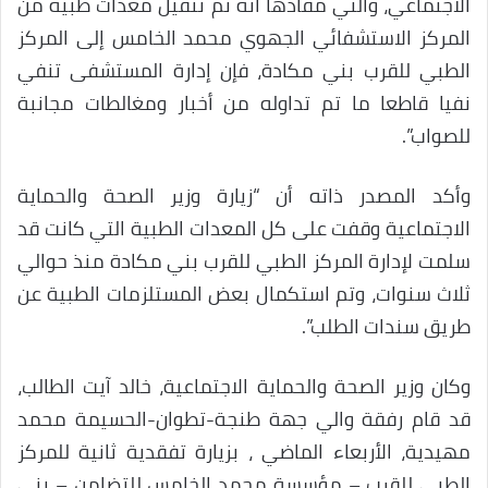
الاجتماعي، والتي مفادها أنه تم تنقيل معدات طبية من
المركز الاستشفائي الجهوي محمد الخامس إلى المركز
الطبي للقرب بني مكادة، فإن إدارة المستشفى تنفي
نفيا قاطعا ما تم تداوله من أخبار ومغالطات مجانبة
للصواب”.
وأكد المصدر ذاته أن “زيارة وزير الصحة والحماية
الاجتماعية وقفت على كل المعدات الطبية التي كانت قد
سلمت لإدارة المركز الطبي للقرب بني مكادة منذ حوالي
ثلاث سنوات، وتم استكمال بعض المستلزمات الطبية عن
طريق سندات الطلب”.
وكان وزير الصحة والحماية الاجتماعية، خالد آيت الطالب،
قد قام رفقة والي جهة طنجة-تطوان-الحسيمة محمد
مهيدية، الأربعاء الماضي ، بزيارة تفقدية ثانية للمركز
الطبي للقرب – مؤسسة محمد الخامس للتضامن – بني