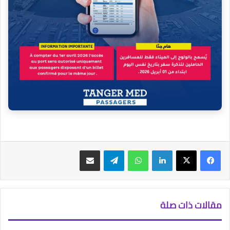
فيسبوك
‫X
لينكدإن
واتساب
تيلقرام
مشاركة عبر البريد
مقالات ذات صلة