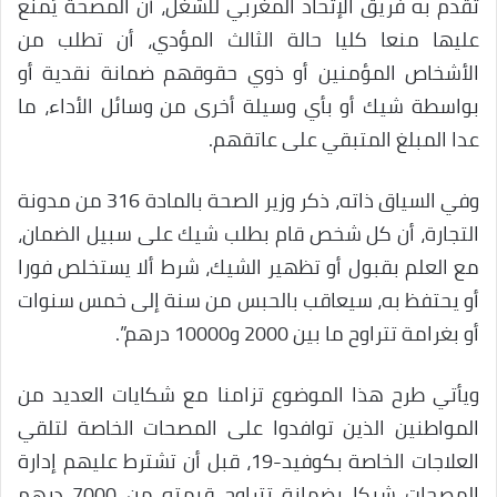
تقدم به فريق الإتحاد المغربي للشغل، أن المصحة يُمنع
عليها منعا كليا حالة الثالث المؤدي، أن تطلب من
الأشخاص المؤمنين أو ذوي حقوقهم ضمانة نقدية أو
بواسطة شيك أو بأي وسيلة أخرى من وسائل الأداء، ما
عدا المبلغ المتبقي على عاتقهم.
وفي السياق ذاته، ذكر وزير الصحة بالمادة 316 من مدونة
التجارة، أن كل شخص قام بطلب شيك على سبيل الضمان،
مع العلم بقبول أو تظهير الشيك، شرط ألا يستخلص فورا
أو يحتفظ به، سيعاقب بالحبس من سنة إلى خمس سنوات
أو بغرامة تتراوح ما بين 2000 و10000 درهم”.
ويأتي طرح هذا الموضوع تزامنا مع شكايات العديد من
المواطنين الذين توافدوا على المصحات الخاصة لتلقي
العلاجات الخاصة بكوفيد-19، قبل أن تشترط عليهم إدارة
المصحات شيكا بضمانة تتراوح قيمته من 7000 درهم