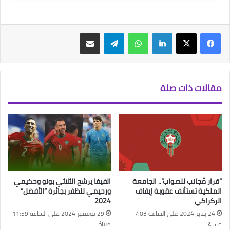
فيسبوك
‫X
لينكدإن
واتساب
تيلقرام
مشاركة عبر البريد
مقالات ذات صلة
“قرار مُجانب للصواب”.. الجامعة
الفيفا يرشح الثلاثي بونو وحكيمي
الملكية تستأنف عقوبة إيقاف
ورحيمي للظفر بجائرة “الأفضل”
الركراكي
2024
24 يناير 2024 على الساعة 7:03
29 نوفمبر 2024 على الساعة 11:59
مساءً
صباحًا