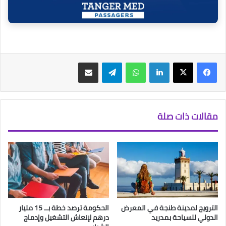
فيسبوك
‫X
لينكدإن
واتساب
تيلقرام
مشاركة عبر البريد
مقالات ذات صلة
الترويج لمدينة طنجة في المعرض
الحكومة ترصد خطة بــ 15 مليار
الدولي للسياحة بمدريد
درهم لإنعاش التشغيل وإدماج