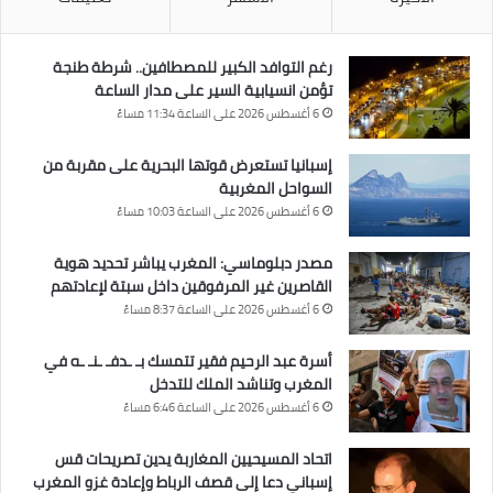
رغم التوافد الكبير للمصطافين.. شرطة طنجة
تؤمن انسيابية السير على مدار الساعة
6 أغسطس 2026 على الساعة 11:34 مساءً
إسبانيا تستعرض قوتها البحرية على مقربة من
السواحل المغربية
6 أغسطس 2026 على الساعة 10:03 مساءً
مصدر دبلوماسي: المغرب يباشر تحديد هوية
القاصرين غير المرفوقين داخل سبتة لإعادتهم
6 أغسطس 2026 على الساعة 8:37 مساءً
أسرة عبد الرحيم فقير تتمسك بـ ـدفـ ـنـ ـه في
المغرب وتناشد الملك للتدخل
6 أغسطس 2026 على الساعة 6:46 مساءً
اتحاد المسيحيين المغاربة يدين تصريحات قس
إسباني دعا إلى قصف الرباط وإعادة غزو المغرب