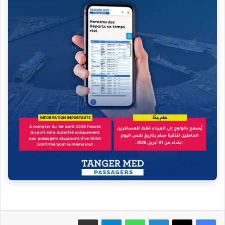
فيسبوك
‫X
لينكدإن
واتساب
تيلقرام
مشاركة عبر البريد