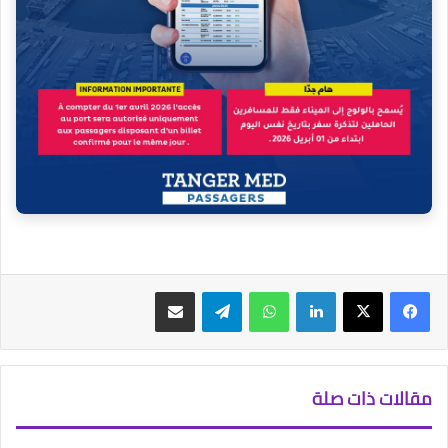
فيسبوك
‫X
لينكدإن
واتساب
تيلقرام
مشاركة عبر البريد
مقالات ذات صلة