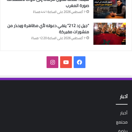
صورة المغرب
7 أغسطس 2026 على الساعة 4:41 مساءً
“جيل زد 212” ينفي دعوته لأي مظاهرة ويحذر من
منشورات مفبركة
7 أغسطس 2026 على الساعة 12:20 مساءً
فيسبوك
‫YouTube
انستقرام
أخبار
أخبار
مجتمع
رياضة