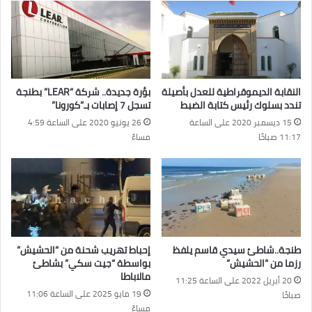
النقابة الديموقراطية للعدل بأصيلة
بؤرة جديدة.. شركة “LEAR” بطنجة
تندد بسلوك رئيس كتابة الضبط
تسجل 7 إصابات بـ”كورونا”
15 ديسمبر 2020 على الساعة
26 يونيو 2020 على الساعة 4:59
11:17 صباحًا
مساءً
طنجة..شاطئ سيدي قاسم يلفظ
إحباط تهريب شحنة من “الحشيش”
رزما من “الحشيش”
بواسطة “جيت سكي” بشاطئ
مالاباطا
20 أبريل 2022 على الساعة 11:25
19 مايو 2025 على الساعة 11:06
صباحًا
مساءً