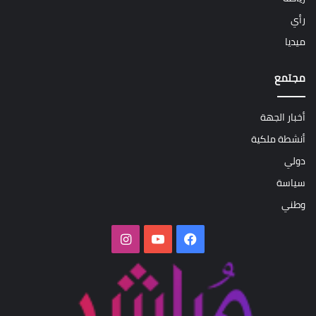
رأي
ميديا
مجتمع
أخبار الجهة
أنشطة ملكية
دولي
سياسة
وطني
فيسبوك
‫YouTube
انستقرام