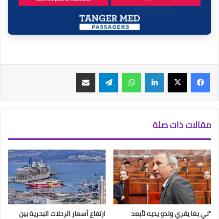
فيسبوك
‫X
لينكدإن
واتساب
تيلقرام
مشاركة عبر البريد
مقالات ذات صلة
“لي بغا يقري ولدو يديه لأبعد
ارتفاع أسعار الرحلات البحرية بين