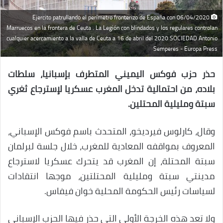
06/04/2020 Ejercito patrullando el perímetro fronterizo de España con
Marruecos en la frontera de Ceuta . La Legión con blindados y los regulares controlan
cualquier acercamiento a la valla de Ceuta a 16 de abril del 2020 SOCIEDAD Antonio
Semperes - Europa Press
حذر حزب فوكس اليميني المتطرف بإسبانيا، سلطات
بلاده، من احتمالية تدخل المغرب عسكريا لإسترجاع ثغري
سبتة ومليلية المحتلين.
وقال، كارلوس فيرديخو، المتحدث باسم فوكس الإسباني،
المعروف بمواقفه المعادية للمغرب، خلال جلسة لبرلمان
سبتة المحتلة، إن المغرب قد يتحرك عسكريا لاسترجاع
مدينتي سبتة ومليلية المحتلتين، موجها انتقادات
لسياسات رئيس الحكومة المحلية خوان فيفاس.
ولا تعد هذه الخرجة الأولى التي حذر فيها الحزب الإسباني