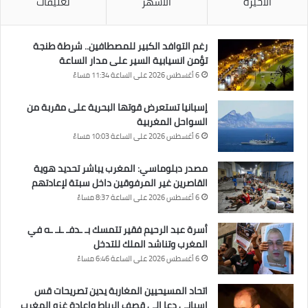
الأخيرة
الأشهر
تعليقات
رغم التوافد الكبير للمصطافين.. شرطة طنجة
تؤمن انسيابية السير على مدار الساعة
6 أغسطس 2026 على الساعة 11:34 مساءً
إسبانيا تستعرض قوتها البحرية على مقربة من
السواحل المغربية
6 أغسطس 2026 على الساعة 10:03 مساءً
مصدر دبلوماسي: المغرب يباشر تحديد هوية
القاصرين غير المرفوقين داخل سبتة لإعادتهم
6 أغسطس 2026 على الساعة 8:37 مساءً
أسرة عبد الرحيم فقير تتمسك بـ ـدفـ ـنـ ـه في
المغرب وتناشد الملك للتدخل
6 أغسطس 2026 على الساعة 6:46 مساءً
اتحاد المسيحيين المغاربة يدين تصريحات قس
إسباني دعا إلى قصف الرباط وإعادة غزو المغرب