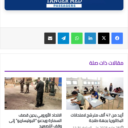
فيسبوك
‫X
لينكدإن
واتساب
تيلقرام
مشاركة عبر البريد
مقالات ذات صلة
أزيد من 47 ألف مترشح لامتحانات
الاتحاد الأوروبي يدين قصف
البكالوريا بجهة طنجة
السمارة ويدعو “البوليساريو” إلى
وقف التصعيد
28 مايو 2025 على الساعة 11:34