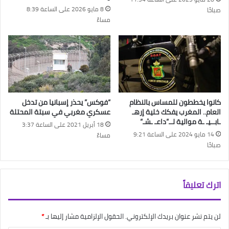
8 مايو 2026 على الساعة 8:39
صباحًا
مساءً
كانوا يخططون للمساس بالنظام
“فوكس” يحذر إسبانيا من تدخل
العام.. المغرب يفكك خلية إرهـ
عسكري مغربي في سبتة المحتلة
ـابــيـ ـة موالية لــ”داعـ ـشـ”
18 أبريل 2021 على الساعة 3:37
14 مايو 2024 على الساعة 9:21
مساءً
صباحًا
اترك تعليقاً
لن يتم نشر عنوان بريدك الإلكتروني.
الحقول الإلزامية مشار إليها بـ
*