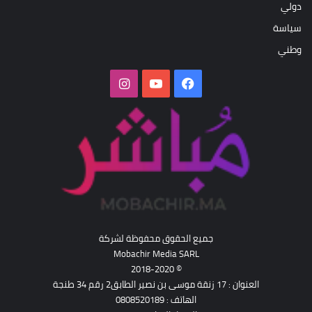
دولي
سياسة
وطني
فيسبوك
‫YouTube
انستقرام
جميع الحقوق محفوظة لشركة
Mobachir Media SARL
© 2018-2020
العنوان : 17 زنقة موسى بن نصير الطابق2 رقم 34 طنجة
الهاتف : 0808520189