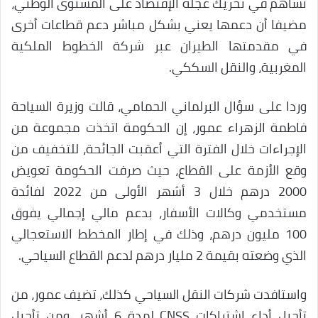
تساهم في تحريك عجلة الإقتصاد على المستوى الوطني،
مضيفا أن دعمها يعني بشكل مباشر دعم قطاعات أخرى
في مقدمتها الطيران عبر شركة الخطوط الملكية
المغربية، والنقل السككي.
وردا على سؤال البرلماني الحمامي، قالت وزيرة السياحة
فاطمة الزهراء عمور، إن الحكومة اتخذت مجموعة من
الإجراءات خلال الفترة التي أعقبت الجائحة، للتخفيف من
وقع الأزمة على القطاع، حيث صرفت الحكومة تعويض
2000 درهم خلال 3 أشهر الأولى من 2022 لفائدة
مستخدمي وكالات الأسفار، بدعم مالي إجمالي يفوق
100 مليون درهم، وذلك في إطار المخطط الاستعجالي
الذي وضعته بقيمة 2 مليار درهم لدعم القطاع السياحي.
واستافدت شركات النقل السياحي كذلك، تضيف عمور، من
تأجيل أداء اشتراكات CNSS لمدة 6 أشهر، ومن تأجيل