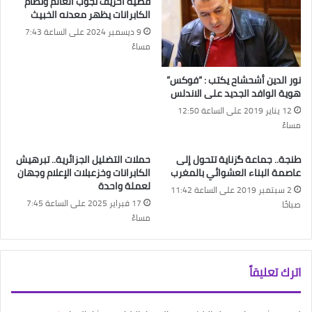
قضية أخريف تجوب العالم ونظام
الكابرانات يظهر معدنه الخبيث
9 ديسمبر 2024 على الساعة 7:43
مساءً
نور الدين أشحشاح يكتب : “فوكس”
هوية الوافد الجديد على الاندلس
12 يناير 2019 على الساعة 12:50
مساءً
طنجة.. جماعة گزناية تتحول إلى
حملات التضليل الجزائرية.. تبرهيش
عاصمة البناء العشوائي بالمغرب
الكابرانات وخزعبلات الإعلام وجهان
لعملة واحدة
2 سبتمبر 2019 على الساعة 11:42
17 فبراير 2025 على الساعة 7:45
صباحًا
مساءً
اترك تعليقاً