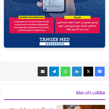
فيسبوك
‫X
لينكدإن
واتساب
تيلقرام
مشاركة عبر البريد
مقالات ذات صلة