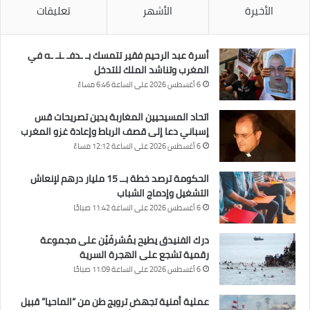
الأخيرة
الأشهر
تعليقات
أسرة عبد الرحيم فقير تتمسك بـ ـدفـ ـنـ ـه في
المغرب وتناشد الملك للتدخل
6 أغسطس 2026 على الساعة 6:46 مساءً
اتحاد المسيحيين المغاربة يدين تصريحات قس
إسباني دعا إلى قصف الرباط وإعادة غزو المغرب
6 أغسطس 2026 على الساعة 12:12 مساءً
الحكومة ترصد خطة بــ 15 مليار درهم لإنعاش
التشغيل وإدماج الشباب
6 أغسطس 2026 على الساعة 11:42 صباحًا
درك الفنيدق يطيح بمُشرفَيْن على مجموعة
رقمية تشجع على الهجرة السرية
6 أغسطس 2026 على الساعة 11:09 صباحًا
عملية أمنية تجهض ترويج طن من “الماحيا” قبيل