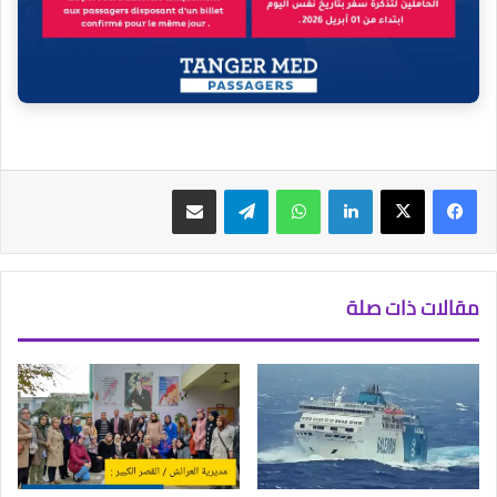
فيسبوك
‫X
لينكدإن
واتساب
تيلقرام
مشاركة عبر البريد
مقالات ذات صلة