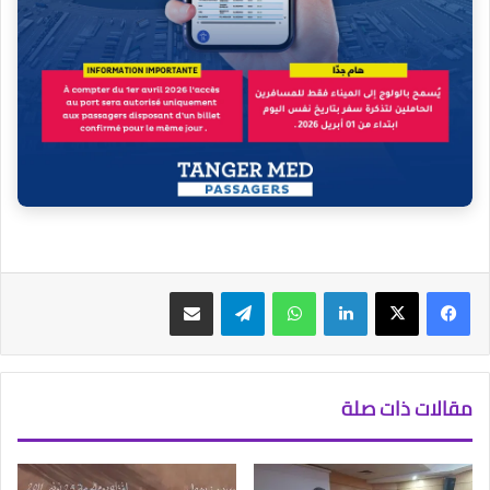
فيسبوك
‫X
لينكدإن
واتساب
تيلقرام
مشاركة عبر البريد
مقالات ذات صلة