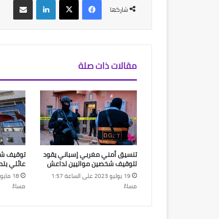
شاركها
مقالات ذات صلة
تنسيق أمني مغربي إسباني يقود
توقيف شخص
لتوقيف شخصين مواليين لداعش
عائلي بتط
19 يوليو 2023 على الساعة 1:57
مساءً
مساءً