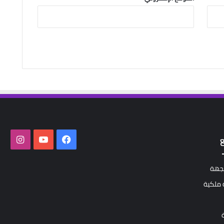
فيسبوك
‫YouTube
انستق
لجهة
ملكية