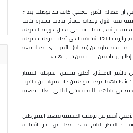
طني أن مصالح الأمن الوطني كانت قد توصلت بنداء
ول قيام المشتبه فيه الأول بإحداث خسائر مادية بسيارة كانت
مدينة برشيد، مما استدعى تدخل دورية للشرطة
فة، وآزره خلالها شقيقه الذي أصاب موظف شرطة
ة حديدة عبارة عن (مدراة)، الأمر الذي اضطر معه
إطلاق رصاصتين تحذيريتين في الهواء.
ن بالأمر الامتثال، أطلق مفتش الشرطة الممتاز
ت شظاياهما عرضيا مواطنين كانا متواجدين بالقرب
استدعى نقلهما للمستشفى لتلقي العلاج بمعية
 الأمني أسفر عن توقيف المشتبه فيهما المتورطين
تحييد الخطر الناتج عنهما فضلا عن حجز الأسلحة