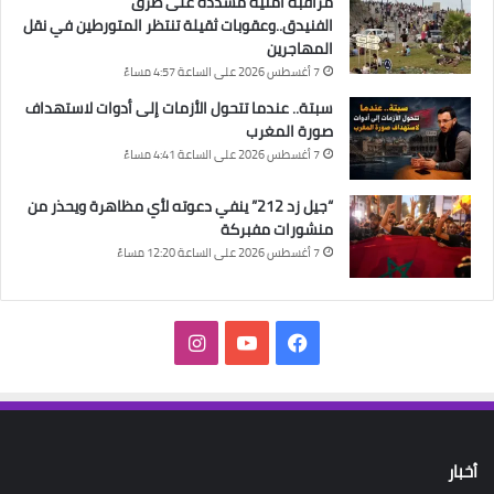
مراقبة أمنية مشددة على طرق
الفنيدق..وعقوبات ثقيلة تنتظر المتورطين في نقل
المهاجرين
7 أغسطس 2026 على الساعة 4:57 مساءً
سبتة.. عندما تتحول الأزمات إلى أدوات لاستهداف
صورة المغرب
7 أغسطس 2026 على الساعة 4:41 مساءً
“جيل زد 212” ينفي دعوته لأي مظاهرة ويحذر من
منشورات مفبركة
7 أغسطس 2026 على الساعة 12:20 مساءً
فيسبوك
‫YouTube
انستقرام
أخبار