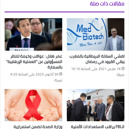
مقالات ذات صلة
تفشي السلالة البريطانية بالمغرب
عمر هلال : عواقب وخيمة تنتظر
يبقي القيود في رمضان
المسؤولين عن “العملية الإرهابية”
بالسمارة
16 مارس 2021 على الساعة 10:10
30 أكتوبر 2023 على الساعة 9:25
صباحًا
مساءً
الـFBI يراقب الاستعدادات الأمنية
وزارة الصحة تضمن استمرارية