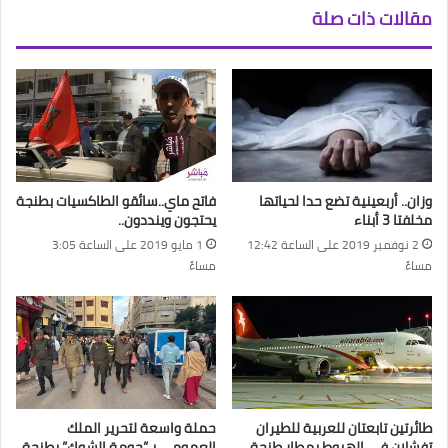
مقالات ذات صلة
وزان.. أربعينية تضع حدا لحياتها
فاتح ماي..سائقو الطاكسيات بطنجة
مخلفتا 3 أبناء
يحتجون وينددون..
2 نوفمبر 2019 على الساعة 12:42
1 مايو 2019 على الساعة 3:05
مساءً
مساءً
طائرتين تابعتان للعربية للطيران
حملة واسعة لتحرير الملك
تفشلان في الهبوط بمطار طنجة
العمومي بـ”حومة الشوك” بطنجة