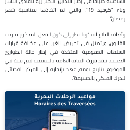
السادسة صباحا في إطار التدابير الاحترازية لتفادي انتشار
وباء “كوفيد 19″، والتي تم اتخاذها بمناسبة شهر
رمضان”.
وأضاف البلاغ أنه “وبالنظر إلى كون الفعل المذكور يجرمه
القانون، ويتمثل في تحريض الغير على مخالفة قرارات
السلطات العمومية المتخذة في إطار حالة الطوارئ
الصحية، فقد قررت النيابة العامة بالحسيمة فتح بحث في
الموضوع بتاريخ يومه، عهد بإنجازه إلى المركز القضائي
للدرك الملكي بالحسيمة”.