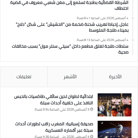
الشرطة القضائية بطنجة تستمع إلى مغن شعبي معروف في قضية
اختطاف
4 أغسطس 2026 على الساعة 9:41 مساءً
عاجل..إحباط تهريب شحنة ضخمة من “الحشيش” على شكل “دلاح”
بميناء طنجة المتوسط
4 أغسطس 2026 على الساعة 8:13 مساءً
سلطات طنجة تغلق مطعم داخل “سيتي سنتر مول” بسبب مخالفات
صحية
الأخيرة
الأشهر
تعليقات
ابتدائية تطوان تدين سائقي طاكسيات بالحبس
النافذ على خلفية أحداث سبتة
5 أغسطس 2026 على الساعة 9:34 مساءً
صحيفة إسبانية: المغرب راقب تطورات أحداث
سبتة عبر أقماره العسكرية
5 أغسطس 2026 على الساعة 5:36 مساءً