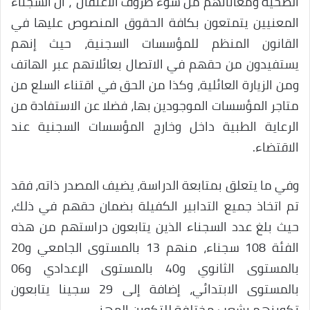
الصحية ومعاناتهم من سوء ظروف الاعتقال”، أن السجناء
المعنيين يتمتعون بكافة الحقوق المنصوص عليها في
القانون المنظم للمؤسسات السجنية، حيث إنهم
يستفيدون من حقهم في الاتصال بعائلاتهم عبر الهاتف
ومن الزيارة العائلية، وكذا من الحق في اقتناء السلع من
متاجر المؤسسات الموجودين بها، فضلا عن الاستفادة من
الرعاية الطبية داخل وخارج المؤسسات السجنية عند
الاقتضاء.
وفي ما يتعلق بمتابعة الدراسة، يضيف المصدر ذاته، فقد
تم اتخاذ جميع التدابير الكفيلة بضمان حقهم في ذلك،
حيث بلغ عدد السجناء الذين يتابعون دراستهم من هذه
الفئة 108 سجناء، منهم 13 بالمستوى الجامعي و20
بالمستوى الثانوي و40 بالمستوى الإعدادي و06
بالمستوى الابتدائي، إضافة إلى 29 سجينا يتابعون
تكوينهم بشعب مختلفة للتكوين المهني.