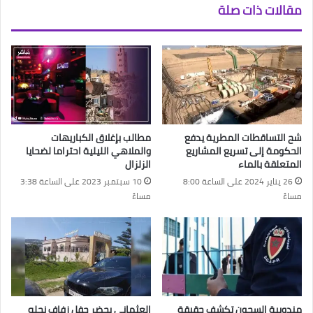
مقالات ذات صلة
شح التساقطات المطرية يدفع
مطالب بإغلاق الكباريهات
الحكومة إلى تسريع المشاريع
والملاهي الليلية احتراما لضحايا
المتعلقة بالماء
الزلزال
26 يناير 2024 على الساعة 8:00
10 سبتمبر 2023 على الساعة 3:38
مساءً
مساءً
مندوبية السجون تكشف حقيقة
العثماني يحضر حفل زفاف نجله