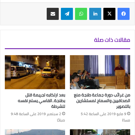
فيسبوك
‫X
لينكدإن
واتساب
تيلقرام
مشاركة عبر البريد
مقالات ذات صلة
من غرائب دورة جماعة طنجة منع
بعد ارتكابه لجريمة قتل
الصحافيين والسماح لمستشارين
بطنجة..الفاسي يسلم نفسه
بالتصوير
للشرطة
9 مايو 2019 على الساعة 5:42
2 سبتمبر 2019 على الساعة 9:48
مساءً
صباحًا