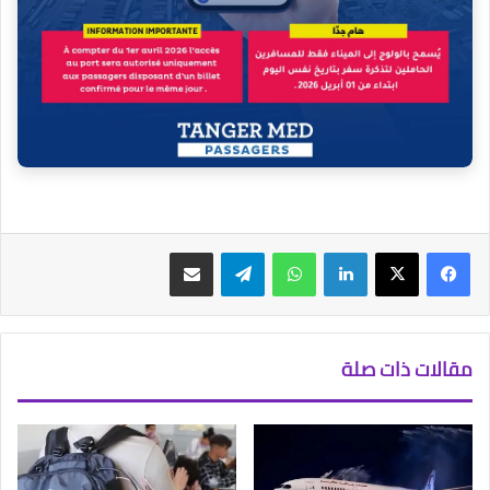
فيسبوك
‫X
لينكدإن
واتساب
تيلقرام
مشاركة عبر البريد
مقالات ذات صلة