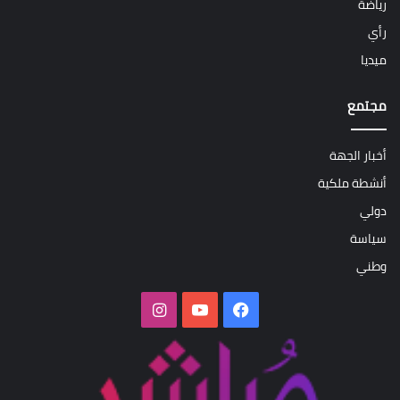
رياضة
رأي
ميديا
مجتمع
أخبار الجهة
أنشطة ملكية
دولي
سياسة
وطني
فيسبوك
‫YouTube
انستقرام