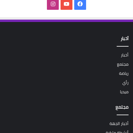
فيسبوك
‫YouTube
انستقرام
أخبار
أخبار
مجتمع
رياضة
رأي
ميديا
مجتمع
أخبار الجهة
أنشطة ملكية