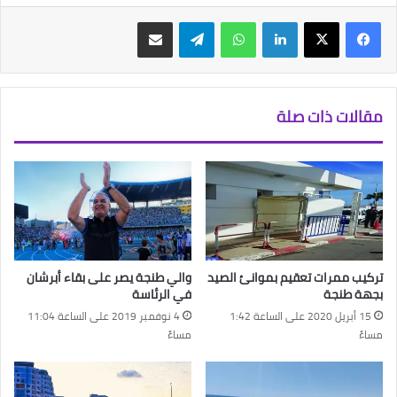
فيسبوك
‫X
لينكدإن
واتساب
تيلقرام
مشاركة عبر البريد
مقالات ذات صلة
تركيب ممرات تعقيم بموانئ الصيد
والي طنجة يصر على بقاء أبرشان
بجهة طنجة
في الرئاسة
15 أبريل 2020 على الساعة 1:42
4 نوفمبر 2019 على الساعة 11:04
مساءً
مساءً