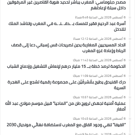
مصدر دبلوماسي: المغرب يباشر تحديد هوية القاصرين غير المرفوقين
داخل سبتة لإعادتهم
6 أغسطس 2026 على الساعة 6:46 مساءً
أسرة عبد الرحيم فقير تتمسك بـ ـدفـ ـنـ ـه في المغرب وتناشد الملك
للتدخل
6 أغسطس 2026 على الساعة 12:12 مساءً
اتحاد المسيحيين المغاربة يدين تصريحات قس إسباني دعا إلى قصف
الرباط وإعادة غزو المغرب
6 أغسطس 2026 على الساعة 11:42 صباحًا
الحكومة ترصد خطة بــ 15 مليار درهم لإنعاش التشغيل وإدماج الشباب
6 أغسطس 2026 على الساعة 11:09 صباحًا
درك الفنيدق يطيح بمُشرفَيْن على مجموعة رقمية تشجع على الهجرة
السرية
6 أغسطس 2026 على الساعة 10:57 صباحًا
عملية أمنية تجهض ترويج طن من “الماحيا” قبيل موسم مولاي عبد الله
أمغار
6 أغسطس 2026 على الساعة 10:45 صباحًا
“الفيفا” تنفي وجود اتفاق مع المغرب لاستضافة نهائي مونديال 2030
5 أغسطس 2026 على الساعة 9:34 مساءً