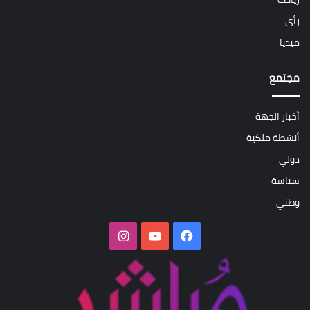
رأي
ميديا
مجتمع
أخبار الجهة
أنشطة ملكية
دولي
سياسة
وطني
فيسبوك
‫YouTube
انستقرام