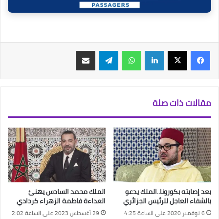
فيسبوك
‫X
لينكدإن
واتساب
تيلقرام
مشاركة عبر البريد
مقالات ذات صلة
بعد إصابته بكورونا..الملك يدعو
الملك محمد السادس يهنئ
بالشفاء العاجل للرئيس الجزائري
العداءة فاطمة الزهراء كردادي
6 نوفمبر 2020 على الساعة 4:25
29 أغسطس 2023 على الساعة 2:02