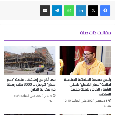
فيسبوك
‫X
لينكدإن
واتساب
تيلقرام
مشاركة عبر البريد
مقالات ذات صلة
رئيس جمعية المنطقة الصناعية
بعد أيام من إطلاقها.. منصة “دعم
لطنجة “عمار الشماع” يتمنى
سكن” تتوصل ب 8000 طلب ربعها
الشفاء العاجل للملك محمد
من مغاربة الخارج
السادس
6 يناير 2024 على الساعة 5:34
8 ديسمبر 2024 على الساعة 10:10
مساءً
مساءً