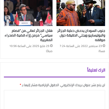
جنوب السودان يدحض دعاية الجزائر
هلال: الجزائر تعاني من “فصام
والبوليساريو ويجلي الحقيقة حول
سياسي” مزمن إزاء قضية الصحراء
موقفه
المغربية
23 سبتمبر 2022 على الساعة 7:24
25 مايو 2025 على الساعة 10:56
مساءً
صباحًا
اترك تعليقاً
لن يتم نشر عنوان بريدك الإلكتروني.
الحقول الإلزامية مشار إليها بـ
*
ا
ل
ت