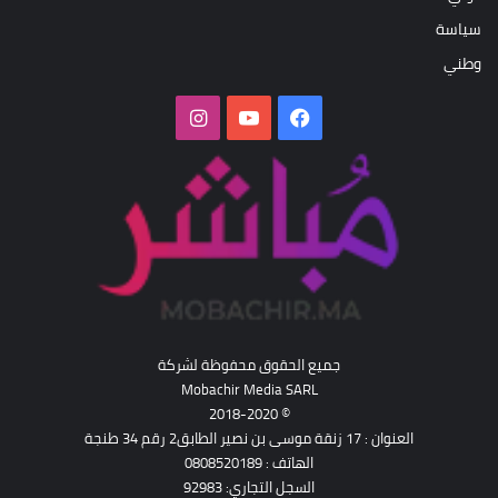
سياسة
وطني
فيسبوك
‫YouTube
انستقرام
جميع الحقوق محفوظة لشركة
Mobachir Media SARL
© 2018-2020
العنوان : 17 زنقة موسى بن نصير الطابق2 رقم 34 طنجة
الهاتف : 0808520189
السجل التجاري: 92983