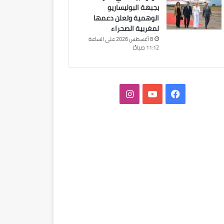
بجبهة البوليساريو
الوهمية وتعلن دعمها
لمغربية الصحراء
8 أغسطس 2026 على الساعة
11:12 صباحًا
فيسبوك
‫YouTube
انستقرام