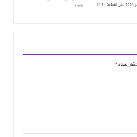
5 نوفمبر 2024 على الساعة 11:31
مساءً
شار إليها بـ
*