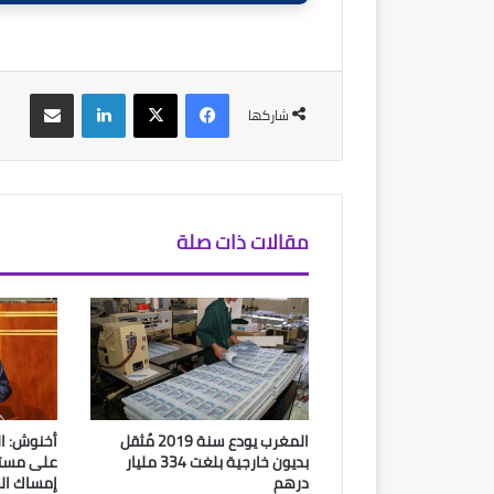
فيسبوك
‫X
لينكدإن
مشاركة عبر البريد
شاركها
مقالات ذات صلة
المغرب يودع سنة 2019 مُثقل
أخنوش: ال
بديون خارجية بلغت 334 مليار
على مستوي
درهم
إمساك ال