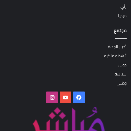
رأي
ميديا
مجتمع
أخبار الجهة
أنشطة ملكية
دولي
سياسة
وطني
فيسبوك
‫YouTube
انستقرام