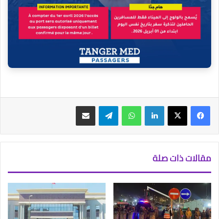
فيسبوك
‫X
لينكدإن
واتساب
تيلقرام
مشاركة عبر البريد
مقالات ذات صلة